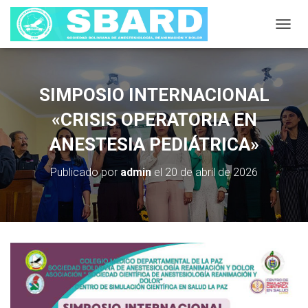
C
A
M
B
I
SIMPOSIO INTERNACIONAL
A
R
«CRISIS OPERATORIA EN
M
ANESTESIA PEDIÁTRICA»
O
D
O
Publicado por
admin
el
20 de abril de 2026
D
E
N
A
V
E
G
A
C
I