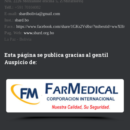
Nro. 2226 Mezzanine oficina 5, Z/Miraflores)
Telf.:
+591 70104082
E-mail:
sbardbolivia@gmail.com
Inst.:
sbard.bo
Face.:
https://www.facebook.com/share/1GKs2VsRsr/?mibextid=wwXIfr
Pag. Web:
www.
sbard.org.bo
La Paz - Bolivia
Esta página se publica gracias al gentil
Auspicio de: