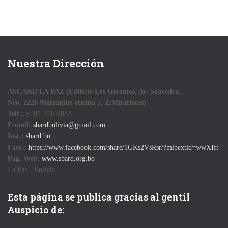
Nuestra Dirección
ASCARD LA PAZ (Edificio Los Geranios, Av. Saavedra,
Nro. 2226 Mezzanine oficina 5, Z/Miraflores)
Telf.:
+591 70104082
E-mail:
sbardbolivia@gmail.com
Inst.:
sbard.bo
Face.:
https://www.facebook.com/share/1GKs2VsRsr/?mibextid=wwXIfr
Pag. Web:
www.
sbard.org.bo
La Paz - Bolivia
Esta página se publica gracias al gentil
Auspicio de: