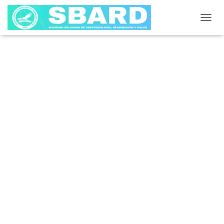
C
A
M
B
I
A
R
M
O
D
O
D
E
N
A
V
E
G
A
C
I