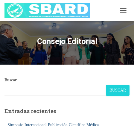
C
A
M
B
I
Consejo Editorial
A
R
M
O
D
O
D
Buscar
E
N
BUSCAR
A
V
E
Entradas recientes
G
A
C
Simposio Internacional Publicación Científica Médica
I