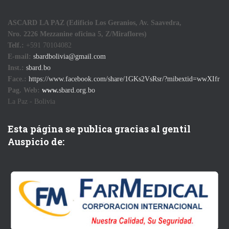
ASCARD LA PAZ (Edificio Los Geranios, Av. Saavedra,
Nro. 2226 Mezzanine oficina 5, Z/Miraflores)
Telf.:
+591 70104082
E-mail:
sbardbolivia@gmail.com
Inst.:
sbard.bo
Face.:
https://www.facebook.com/share/1GKs2VsRsr/?mibextid=wwXIfr
Pag. Web:
www.
sbard.org.bo
La Paz - Bolivia
Esta página se publica gracias al gentil
Auspicio de: