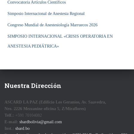
Ó
Convocatoria Artículos Científicos
N
Simposio Internacional de Anestesia Regional
Congreso Mundial de Anestesiología Marruecos 2026
SIMPOSIO INTERNACIONAL «CRISIS OPERATORIA EN
ANESTESIA PEDIÁTRICA»
Nuestra Dirección
ASCARD LA PAZ (Edificio Los Geranios, Av. Saavedra,
Nro. 2226 Mezzanine oficina 5, Z/Miraflores)
Telf.:
+591 70104082
E-mail:
sbardbolivia@gmail.com
Inst.:
sbard.bo