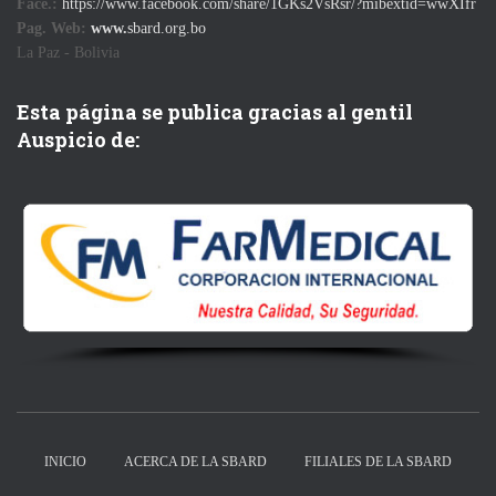
Face.:
https://www.facebook.com/share/1GKs2VsRsr/?mibextid=wwXIfr
Pag. Web:
www.
sbard.org.bo
La Paz - Bolivia
Esta página se publica gracias al gentil
Auspicio de:
INICIO
ACERCA DE LA SBARD
FILIALES DE LA SBARD